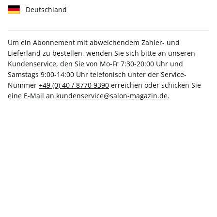
Deutschland
Um ein Abonnement mit abweichendem Zahler- und
Lieferland zu bestellen, wenden Sie sich bitte an unseren
Mit Geschenkbox
Kundenservice, den Sie von Mo-Fr 7:30-20:00 Uhr und
Samstags 9:00-14:00 Uhr telefonisch unter der Service-
SALON Geschenkabo mit
Nummer
+49 (0) 40 / 8770 9390
erreichen oder schicken Sie
eine E-Mail an
kundenservice@salon-magazin.de
.
Geschenkbox
Erscheinungsweise
1/4-jährlich
Mindestlaufzeit
4 Ausgaben
Kündigungsfrist
Ein Monat, erstmals zum Ablauf der
Mindestlaufzeit
Weitere Details
Lieferbeginn