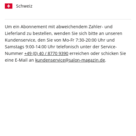
Schweiz
Um ein Abonnement mit abweichendem Zahler- und
Lieferland zu bestellen, wenden Sie sich bitte an unseren
Kundenservice, den Sie von Mo-Fr 7:30-20:00 Uhr und
Samstags 9:00-14:00 Uhr telefonisch unter der Service-
Kombiabo mit Geschenkbox
Mit Prämie
Nummer
+49 (0) 40 / 8770 9390
erreichen oder schicken Sie
eine E-Mail an
kundenservice@salon-magazin.de
.
SALON Geschenkabo inkl.
Editionsausgabe
Sie verschenken mind. 5 Ausgaben
SALON inkl. der
Sonderausgabe SALON Edition
im Vorteilsabo.
Als Dankeschön erhalten Sie von uns eine Prämie.
Weitere Details