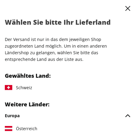
0
Warenkorb
Shop durchsuchen
MENÜ
Wählen Sie bitte Ihr Lieferland
Startseite
Einzelhefte
Einzelausgaben
SALON 36/2023
Der Versand ist nur in das dem jeweiligen Shop
zugeordneten Land möglich. Um in einen anderen
Ländershop zu gelangen, wählen Sie bitte das
entsprechende Land aus der Liste aus.
Gewähltes Land:
Schweiz
Weitere Länder:
Europa
Österreich