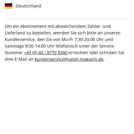
Deutschland
Um ein Abonnement mit abweichendem Zahler- und
Lieferland zu bestellen, wenden Sie sich bitte an unseren
SALON 36/2023
Kundenservice, den Sie von Mo-Fr 7:30-20:00 Uhr und
Samstags 9:00-14:00 Uhr telefonisch unter der Service-
Nummer
+49 (0) 40 / 8770 9390
erreichen oder schicken Sie
Verfügbar - Nur solange der Vorrat reicht
eine E-Mail an
kundenservice@salon-magazin.de
.
Anzahl
CHF 19.50
inkl. MwSt., versandkostenfrei
In den Warenkorb