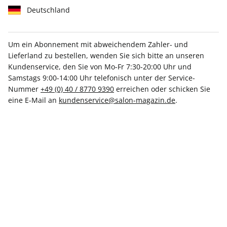
Deutschland
Um ein Abonnement mit abweichendem Zahler- und
Lieferland zu bestellen, wenden Sie sich bitte an unseren
Kundenservice, den Sie von Mo-Fr 7:30-20:00 Uhr und
SALON ePaper 41/2024
Samstags 9:00-14:00 Uhr telefonisch unter der Service-
Nummer
+49 (0) 40 / 8770 9390
erreichen oder schicken Sie
Direkt verfügbar
eine E-Mail an
kundenservice@salon-magazin.de
.
CHF 10.00
inkl. MwSt.
Zur Kasse