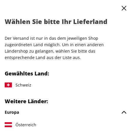
0
Warenkorb
Shop durchsuchen
MENÜ
Wählen Sie bitte Ihr Lieferland
Startseite
Einzelhefte
Einzelausgaben
SALON ePaper 41/2024
Der Versand ist nur in das dem jeweiligen Shop
zugeordneten Land möglich. Um in einen anderen
Ländershop zu gelangen, wählen Sie bitte das
entsprechende Land aus der Liste aus.
Gewähltes Land:
Schweiz
Weitere Länder:
Europa
Österreich