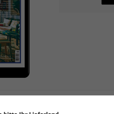
SALON ePaper 43/2025
 bitte Ihr Lieferland