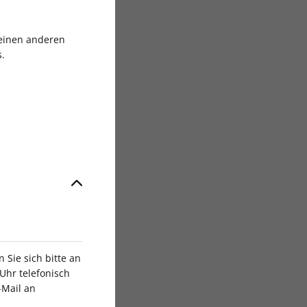
 einen anderen
ative Media GmbH
.
Sie sich bitte an
Uhr telefonisch
-Mail an