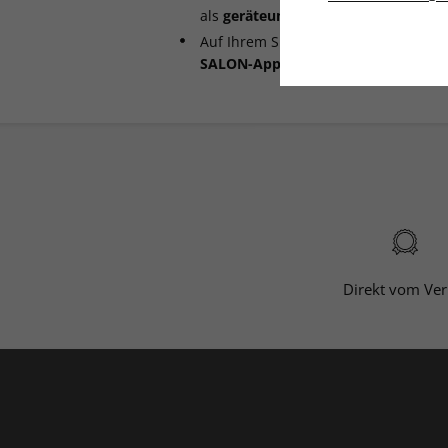
als
geräteunabhängige PDF-Datei
he
Auf Ihrem Smartphone oder Tablet ha
SALON-App
(iOS, Android).
Direkt vom Ver