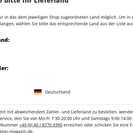
Artikelnummer
2177967
nur in das dem jeweiligen Shop zugeordneten Land möglich. Um in
Verkauf durch
SALON Cre
angen, wählen Sie bitte das entsprechende Land aus der Liste aus
Castle Howard in Yorkshire,
sthotel in Aix-en-Provence:
and:
 Galarien im Engadin und
er:
te Schloss auf der
lebendig halten
Deutschland
amik, leichte Cocktails und
t mit abweichendem Zahler- und Lieferland zu bestellen, wenden 
Einzelheft:
vice, den Sie von Mo-Fr 7:30-20:00 Uhr und Samstags 9:00-14:00 
ce-Nummer
+49 (0) 40 / 8770 9390
erreichen oder schicken Sie eine E
können Sie das ePaper
alon-magazin.de
.