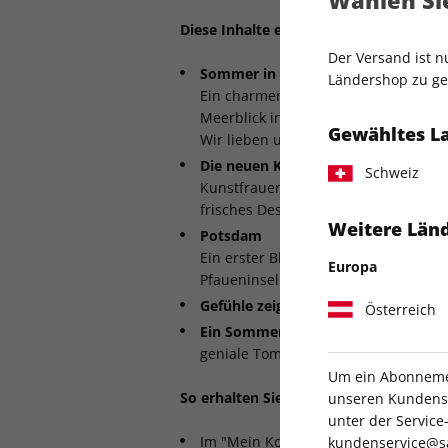
Diese Inhalte erwarten Sie:
Der Versand ist 
Sommer in Europa
Ländershop zu gel
Ein charmentes Lanhaus in Apulien, 
Meerblick in Kopenhagen und ein Kun
Gewähltes L
Wir lieben unsere Nachbarn
Die neuen Kreativen
Schweiz
Kunstfrauen aus Berlin, aufregende
frisches Design aus Mailand
Weitere Länd
Potsdam
Ein erster Blick in das wiedereröffne
Europa
Pfaueninsel
Gefühle zeigen -
Warum Tränen uns 
Österreich
Ein Sommertisch! -
Die schönste Ker
geniale Tomatenrezepte
Um ein Abonnemen
So erhalten Sie Zugriff auf das digitale 
unseren Kundenser
unter der Servi
Im "Mein Konto"-Bereich des Shops 
kundenservice@s