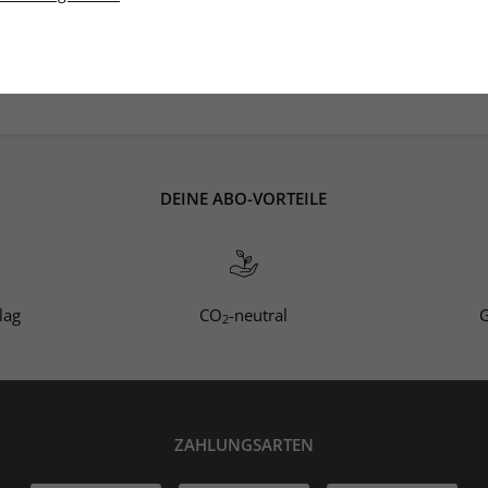
runterladen.
ben Sie Zugriff über die
DEINE ABO-VORTEILE
lag
CO
-neutral
G
2
ZAHLUNGSARTEN