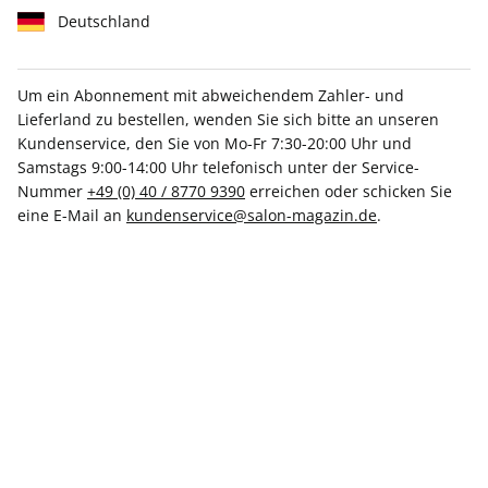
Deutschland
Um ein Abonnement mit abweichendem Zahler- und
Lieferland zu bestellen, wenden Sie sich bitte an unseren
Kundenservice, den Sie von Mo-Fr 7:30-20:00 Uhr und
SALON 43/2025
Samstags 9:00-14:00 Uhr telefonisch unter der Service-
Nummer
+49 (0) 40 / 8770 9390
erreichen oder schicken Sie
Verfügbar - Nur solange der Vorrat reicht
eine E-Mail an
kundenservice@salon-magazin.de
.
Anzahl
CHF 19.50
inkl. MwSt., versandkostenfrei
In den Warenkorb