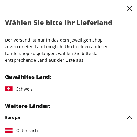
0
Warenkorb
Shop durchsuchen
MENÜ
Wählen Sie bitte Ihr Lieferland
Startseite
Einzelhefte
Einzelausgaben
SALON 43/2025
Der Versand ist nur in das dem jeweiligen Shop
zugeordneten Land möglich. Um in einen anderen
Ländershop zu gelangen, wählen Sie bitte das
entsprechende Land aus der Liste aus.
Gewähltes Land:
Schweiz
Weitere Länder:
Europa
Österreich