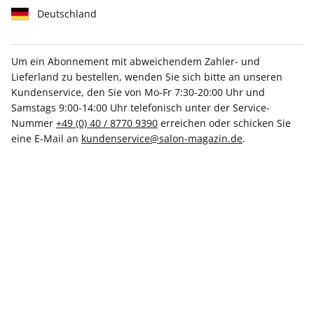
Deutschland
Um ein Abonnement mit abweichendem Zahler- und
Lieferland zu bestellen, wenden Sie sich bitte an unseren
SALON 45/2025
Kundenservice, den Sie von Mo-Fr 7:30-20:00 Uhr und
Samstags 9:00-14:00 Uhr telefonisch unter der Service-
Nummer
+49 (0) 40 / 8770 9390
erreichen oder schicken Sie
Verfügbar - Nur solange der Vorrat reicht
eine E-Mail an
kundenservice@salon-magazin.de
.
Anzahl
CHF 19.50
inkl. MwSt., versandkostenfrei
In den Warenkorb