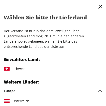
0
Warenkorb
Shop durchsuchen
MENÜ
Wählen Sie bitte Ihr Lieferland
Startseite
Einzelhefte
Einzelausgaben
SALON 45/2025
Der Versand ist nur in das dem jeweiligen Shop
zugeordneten Land möglich. Um in einen anderen
Ländershop zu gelangen, wählen Sie bitte das
entsprechende Land aus der Liste aus.
Gewähltes Land:
Schweiz
Weitere Länder:
Europa
Österreich