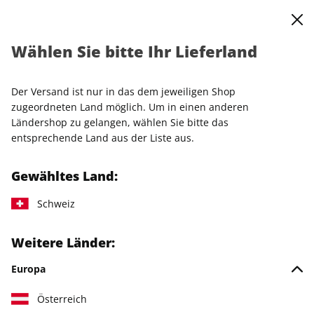
0
Warenkorb
Shop durchsuchen
MENÜ
Wählen Sie bitte Ihr Lieferland
Startseite
Einzelhefte
Einzelausgaben
SALON 46/2026
Der Versand ist nur in das dem jeweiligen Shop
zugeordneten Land möglich. Um in einen anderen
Ländershop zu gelangen, wählen Sie bitte das
entsprechende Land aus der Liste aus.
Gewähltes Land:
Schweiz
Weitere Länder:
Europa
Österreich