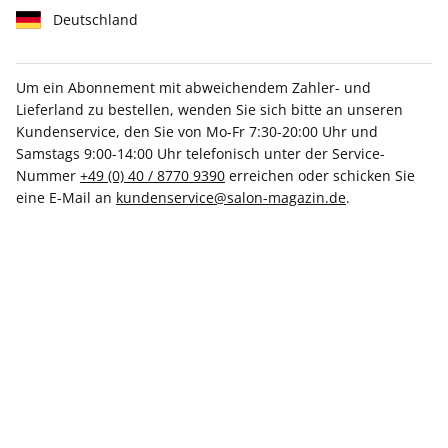
Deutschland
Um ein Abonnement mit abweichendem Zahler- und
Lieferland zu bestellen, wenden Sie sich bitte an unseren
SALON 46/2026
Kundenservice, den Sie von Mo-Fr 7:30-20:00 Uhr und
Samstags 9:00-14:00 Uhr telefonisch unter der Service-
Nummer
+49 (0) 40 / 8770 9390
erreichen oder schicken Sie
Verfügbar - Nur solange der Vorrat reicht
eine E-Mail an
kundenservice@salon-magazin.de
.
Anzahl
CHF 19.50
inkl. MwSt., versandkostenfrei
In den Warenkorb